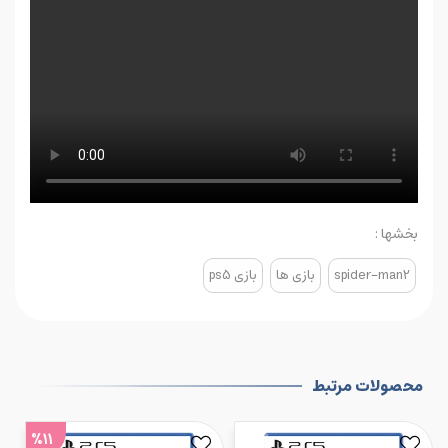
بخشها :
spider-man2
بازی ها
بازی ps5
محصولات مرتبط
%11