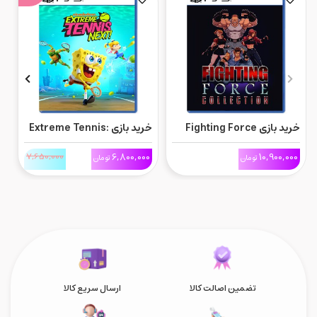
خرید بازی Fighting Force
خرید بازی Extreme Tennis:
Collection برای Ps5
Next برای Ps5
ne
0
7,650,000
6,800,000
10,900,000
تومان
تومان
تضمین اصالت کالا
ارسال سریع کالا