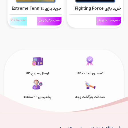
خرید بازی Fighting Force
خرید بازی Extreme Tennis:
Collection برای Ps5
Next برای Ps5
ne
0
7,650,000
6,800,000
10,900,000
تومان
تومان
تضمین اصالت کالا
ارسال سریع کالا
ضمانت بازگشت وجه
پشتیبانی 24 ساعته