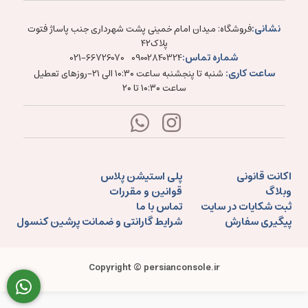
نشانی:
فروشگاه: میدان امام خمینی پشت شهرداری جنب پاساژ فتوت
پلاک۴۲
شماره تماس:
021-66726070
09002840324
ساعت کاری:
شنبه تا پنجشنبه ساعت ۱۰:۳۰ الی ۲۱-روزهای تعطیل
ساعت ۱۰:۳۰ تا ۲۰
اکانت قانونی
پلی استیشن پلاس
وبلاگ
قوانین و مقررات
ثبت شکایات در سایت
تماس با ما
پیگیری سفارش
شرایط گارانتی و ضمانت پرشین کنسول
Copyright © persianconsole.ir