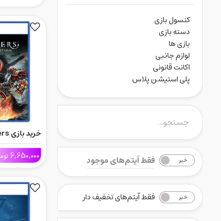
کنسول بازی
دسته بازی
بازی ها
لوازم جانبی
اکانت قانونی
پلی استیشن پلاس
6,650,000
Ps5
توم
فقط آیتم‌های موجود
خیر
بله
فقط آیتم‌های تخفیف دار
خیر
بله