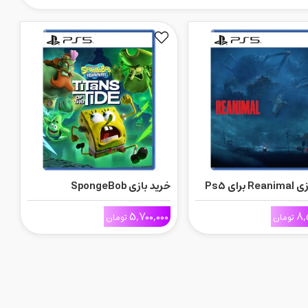
برای Ps5
خرید بازی SpongeBob
SquarePants: Titans of the
5,700,000
8,
Tide برای Ps5
تومان
تومان