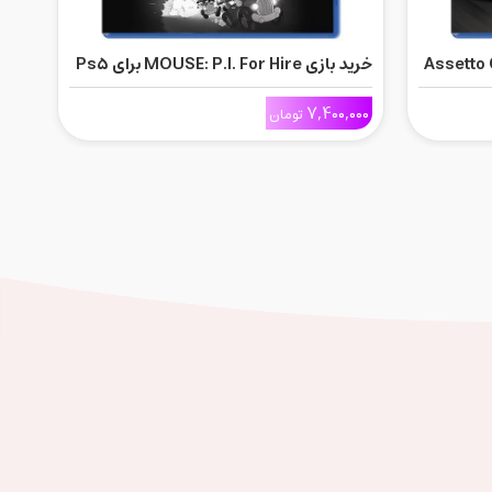
Assetto Co
خرید بازی MOUSE: P.I. For Hire برای Ps5
خرید بازی 
000
7,400,000
تومان