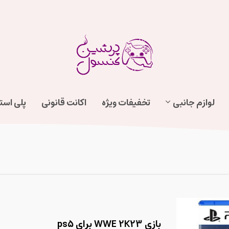
لوازم جانبی
تخفیفات ویژه
اکانت قانونی
پلی اس
بازی WWE 2K23 برای ps5