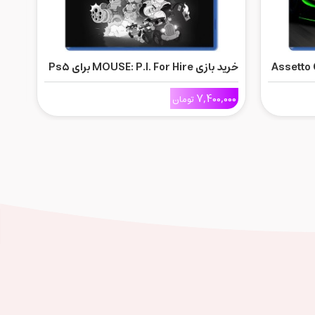
Assetto Co
خرید بازی MOUSE: P.I. For Hire برای Ps5
خرید بازی 
000
7,400,000
تومان