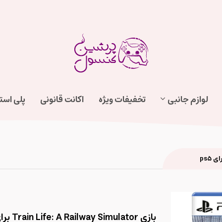
لوازم جانبی
تخفیفات ویژه
اکانت قانونی
پلی اس
بازی Train Life: A Railway Simulator برای ps5