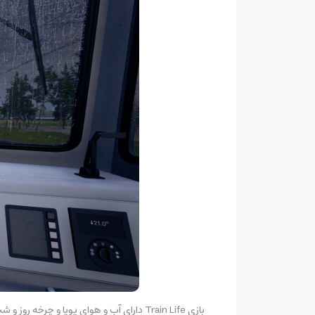
بازی Train Life دارای آب و هوای پویا و چرخه روز و شب است و باید در هر شرایطی، آماده هدایت قطار باشید.