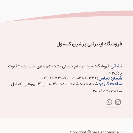
فروشگاه اینترنتی پرشین کنسول
نشانی:
فروشگاه: میدان امام خمینی پشت شهرداری جنب پاساژ فتوت
پلاک۴۲
شماره تماس:
021-66726070
09002840324
ساعت کاری:
شنبه تا پنجشنبه ساعت ۱۰:۳۰ الی ۲۱-روزهای تعطیل
ساعت ۱۰:۳۰ تا ۲۰
Copyright © persianconsole.ir