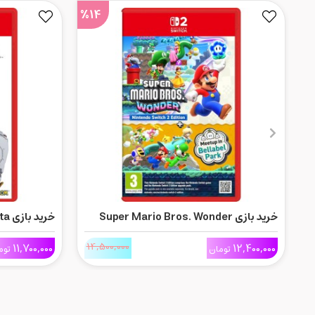
%14
خرید بازی Super Mario Bros. Wonder
برای Nintnedo Switch 2 و بسته دانلودی
Switch 2
14,500,000
11,700,000
12,400,000
Meetup in Bellabel Park
تومان
توم