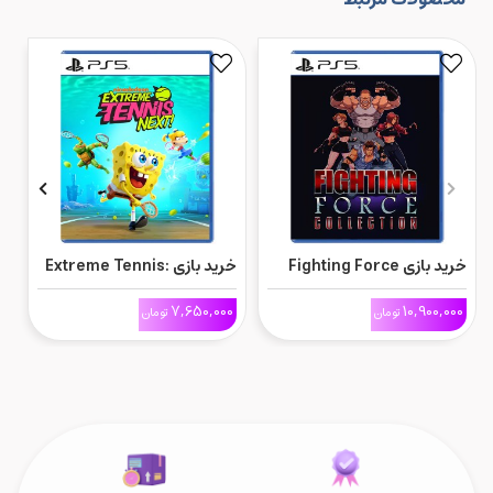
خرید بازی Fighting Force
خرید بازی Extreme Tennis:
Collection برای Ps5
Next برای Ps5
ne
0
7,650,000
10,900,000
تومان
تومان