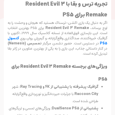
تجربه ترس و بقا با Resident Evil 3
Remake برای PS5
اگر به دنبال یک بازی اکشن-ترسناک هستید که هیجان و وحشت را به
اوج برساند،
Resident Evil 3 Remake
برای PS5 بهترین انتخاب
است. این بازسازی فوق‌العاده از نسخه کلاسیک سال 1999، اکنون با
گرافیک خیره‌کننده، صداگذاری واقع‌گرایانه، و گیم‌پلی روان روی
کنسول
PS5
در دسترس است. حضور دشمن مرگبار
نمسیس (Nemesis)
در کنار داستانی جذاب، این بازی را به یکی از بهترین عناوین در ژانر بقا
تبدیل کرده است.
ویژگی‌های برجسته Resident Evil 3 Remake برای
PS5
گرافیک پیشرفته با پشتیبانی از 4K و Ray Tracing:
شهر
Raccoon City
با جزئیات حیرت‌انگیز و نورپردازی واقع‌گرایانه
طراحی شده است.
پشتیبانی از DualSense PS5:
ویژگی‌های لمسی و تریگرهای