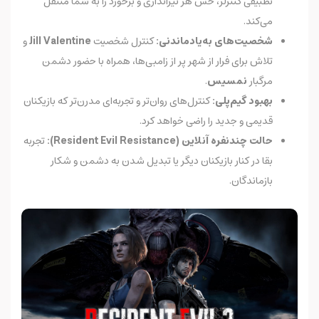
تطبیقی کنترلر، حس هر تیراندازی و برخورد را به شما منتقل
می‌کند.
شخصیت‌های به‌یادماندنی:
کنترل شخصیت
Jill Valentine
و
تلاش برای فرار از شهر پر از زامبی‌ها، همراه با حضور دشمن
مرگبار
نمسیس
.
بهبود گیم‌پلی:
کنترل‌های روان‌تر و تجربه‌ای مدرن‌تر که بازیکنان
قدیمی و جدید را راضی خواهد کرد.
حالت چندنفره آنلاین (Resident Evil Resistance):
تجربه
بقا در کنار بازیکنان دیگر یا تبدیل شدن به دشمن و شکار
بازماندگان.