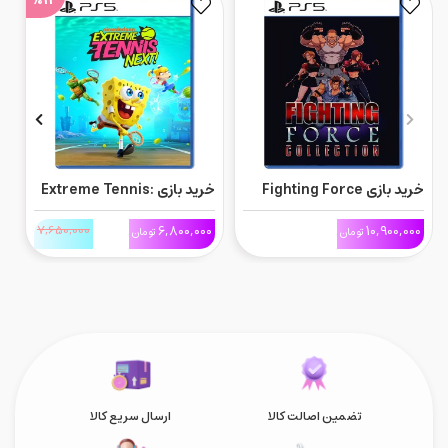
خرید بازی Fighting Force
خرید بازی Extreme Tennis:
Collection برای Ps5
Next برای Ps5
ne
0
7,650,000
6,800,000
10,900,000
تومان
تومان
تضمین اصالت کالا
ارسال سریع کالا