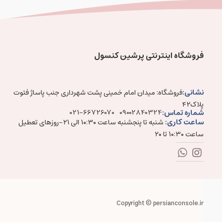
فروشگاه اینترنتی پرشین کنسول
نشانی:
فروشگاه: میدان امام خمینی پشت شهرداری جنب پاساژ فتوت
پلاک۴۲
شماره تماس:
021-66726070
09002840324
ساعت کاری:
شنبه تا پنجشنبه ساعت ۱۰:۳۰ الی ۲۱-روزهای تعطیل
ساعت ۱۰:۳۰ تا ۲۰
Copyright © persianconsole.ir