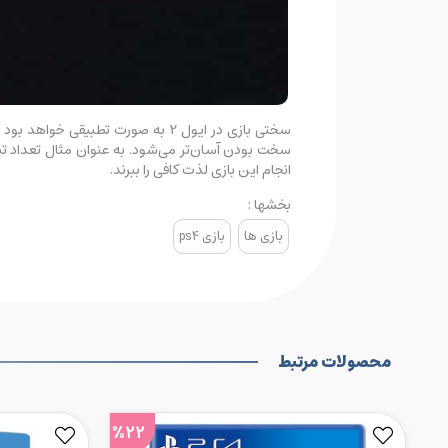
سختی بازی در ایول 2 به صورت تطب
سخت بودن آسان‌تر می‌شود. به عنوان مثال تعداد تی
انجام این بازی لذت کافی را ببرند.
بخشها :
بازی ها
بازی ps4
محصولات مرتبط
%22