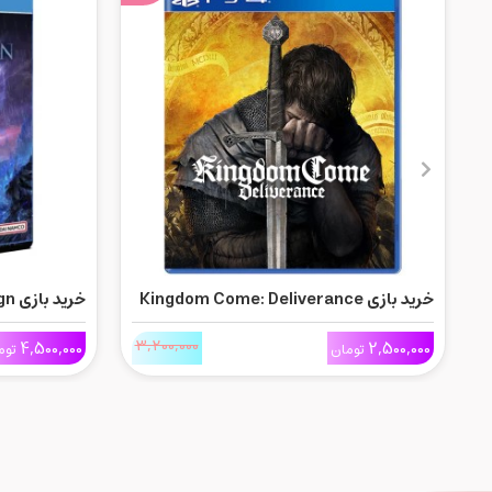
خرید بازی Kingdom Come: Deliverance
برای Ps4
Seekers Edition ب
3,200,000
4,500,000
2,500,000
تومان
توم