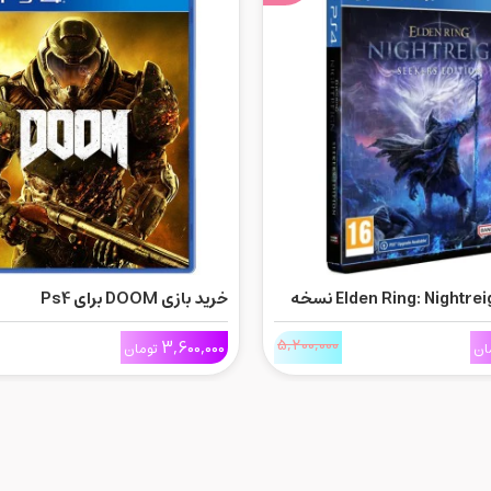
خرید بازی Elden Ring: Nightreign نسخه
خرید بازی DOOM برای Ps4
رای Ps4
5,200,000
3,600,000
ان
تومان