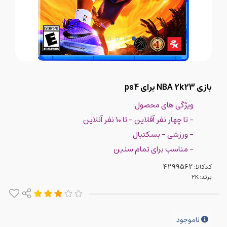
بازی NBA 2k23 برای ps4
ویژگی های محصول:
- تا چهار نفر آفلاین - تا ۱۰ نفر آنلاین
- ورزشی - بسکتبال
- مناسب برای تمام سنین
کدکالا:
برند:
2K
ناموجود