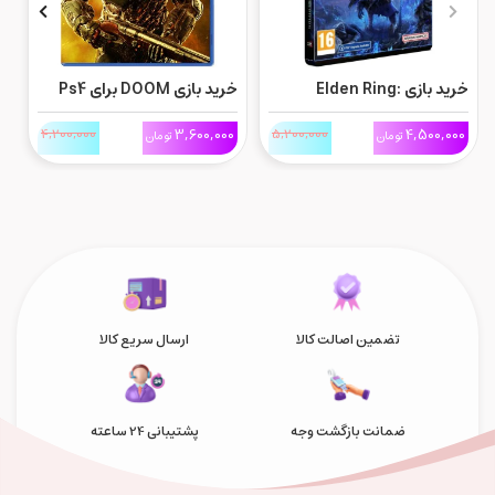
خرید بازی Elden Ring:
خرید بازی DOOM برای Ps4
Nightreign نسخه Seekers
0
4,200,000
3,600,000
5,200,000
4,500,000
تومان
تومان
Edition برای Ps4
4
تضمین اصالت کالا
ارسال سریع کالا
ضمانت بازگشت وجه
پشتیبانی 24 ساعته