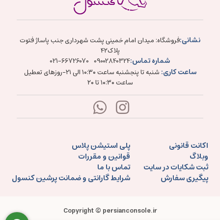
نشانی:
فروشگاه: میدان امام خمینی پشت شهرداری جنب پاساژ فتوت
پلاک۴۲
شماره تماس:
021-66726070
09002840324
ساعت کاری:
شنبه تا پنجشنبه ساعت ۱۰:۳۰ الی ۲۱-روزهای تعطیل
ساعت ۱۰:۳۰ تا ۲۰
اکانت قانونی
پلی استیشن پلاس
وبلاگ
قوانین و مقررات
ثبت شکایات در سایت
تماس با ما
پیگیری سفارش
شرایط گارانتی و ضمانت پرشین کنسول
Copyright © persianconsole.ir