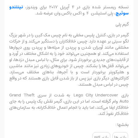
نسخه ریمستر شده بازی در 4 آپریل 2017 برای ویندوز،
نینتندو
سوئیچ
، پلی استیشن 4 و اکس باکس وان عرضه شد.
گیم پلی
گیمر در بازی، کنترل پلیس مخفی به نام چیس مک کین را در شهر بزرگ
لگو سیتی بر عهده دارد. چیس خلافکاران را دستگیر می‌کند و از حرکات
مختلفی مانند آویزان شدن و پریدن از میله‌ها و پریدن روی دیوارها
استفاده می‌کند. او همچنین می‌تواند خود را به اشکال مختلف در آورد و
از قابلیت‌های جدیدی برخوردار شود. برای مثال، با لباس مبدل دزدها، او
می‌تواند قفل‌ها را بشکند. چیس از خودروهای زیادی نیز مانند ماشین
و هلیکوپتر برخوردار است و با آجرها، بناهای مختلف می‌سازد.
کاراکترهای دیگر بازی نیز پس از باز شدن قابل بازی هستند که در واقع
چیس در لباس مبدل هستند.
بازی Lego City Undercover به شدت از سری Grand Theft
Auto وام گرفته است، اما در این بازی، گیمر نقش یک پلیس را به جای
خلافکار ایفا می‌کند، اما باید با انجام اعمال خلاف‌کارانه، به سازمان‌های
خلاف‌کار نفوذ کند.
بخشها :
بازی ها
بازی ps4