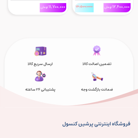
Bros. Wonder برای
Nintendo Switch 2
0
11,700,000
14,500,000
12,400,000
تومان
تومان
Nintnedo Switch 2 و بسته
2
دانلودی Meetup in Bellabel
Park
تضمین اصالت کالا
ارسال سریع کالا
ضمانت بازگشت وجه
پشتیبانی 24 ساعته
فروشگاه اینترنتی پرشین کنسول