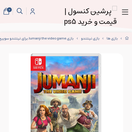
0
بازی ها
بازی نینتندو
بازی Jumanji the video game برای نینتندو سوییچ