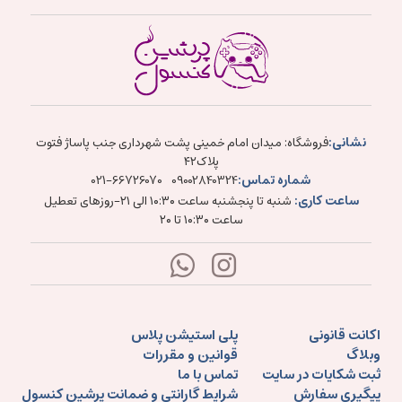
نشانی:
فروشگاه: میدان امام خمینی پشت شهرداری جنب پاساژ فتوت
پلاک۴۲
شماره تماس:
021-66726070
09002840324
ساعت کاری:
شنبه تا پنجشنبه ساعت ۱۰:۳۰ الی ۲۱-روزهای تعطیل
ساعت ۱۰:۳۰ تا ۲۰
اکانت قانونی
پلی استیشن پلاس
وبلاگ
قوانین و مقررات
ثبت شکایات در سایت
تماس با ما
پیگیری سفارش
شرایط گارانتی و ضمانت پرشین کنسول