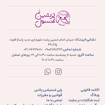
نشانی:
فروشگاه: میدان امام خمینی پشت شهرداری جنب پاساژ فتوت
پلاک۴۲
شماره تماس:
021-66726070
09002840324
ساعت کاری:
شنبه تا پنجشنبه ساعت ۱۰:۳۰ الی ۲۱-روزهای تعطیل
ساعت ۱۰:۳۰ تا ۲۰
اکانت قانونی
پلی استیشن پلاس
وبلاگ
قوانین و مقررات
ثبت شکایات در سایت
تماس با ما