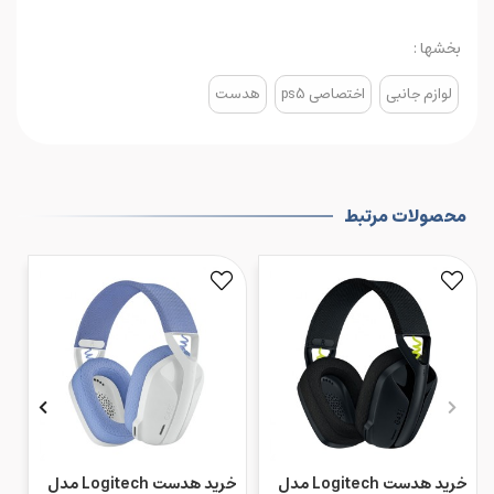
بخشها :
لوازم جانبی
اختصاصی ps5
هدست
محصولات مرتبط
خرید هدست Logitech مدل
خرید هدست Logitech مدل