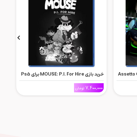
Assetto Co
خرید بازی MOUSE: P.I. For Hire برای Ps5
خرید بازی 
000
7,400,000
تومان