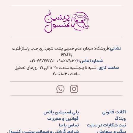
نشانی:
فروشگاه: میدان امام خمینی پشت شهرداری جنب پاساژ فتوت
پلاک۴۲
شماره تماس:
021-66726070
09002840324
ساعت کاری:
شنبه تا پنجشنبه ساعت ۱۰:۳۰ الی ۲۱-روزهای تعطیل
ساعت ۱۰:۳۰ تا ۲۰
اکانت قانونی
پلی استیشن پلاس
وبلاگ
قوانین و مقررات
ثبت شکایات در سایت
تماس با ما
پیگیری سفارش
شرایط گارانتی و ضمانت پرشین کنسول