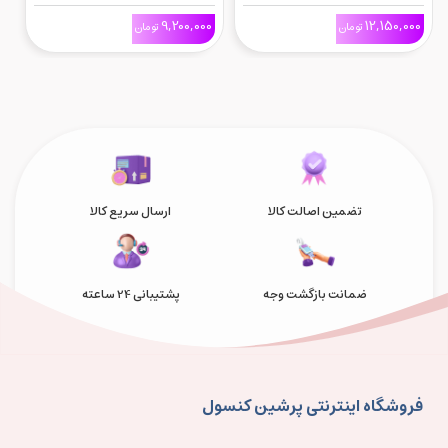
Fighting Souls برای Ps5
Reincarnation برای Ps5
on
0
9,200,000
12,150,000
تومان
تومان
تضمین اصالت کالا
ارسال سریع کالا
ضمانت بازگشت وجه
پشتیبانی 24 ساعته
فروشگاه اینترنتی پرشین کنسول